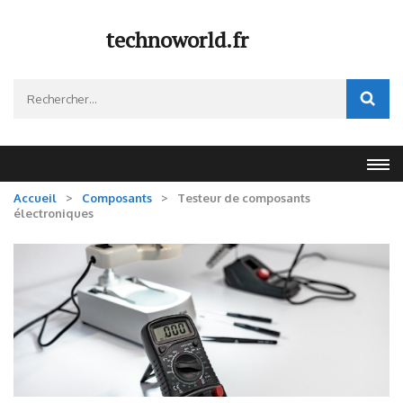
Aller
au
technoworld.fr
contenu
(Pressez
Rechercher :
Entrée)
Accueil
>
Composants
>
Testeur de composants
électroniques