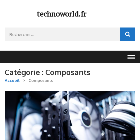
Aller
au
technoworld.fr
contenu
(Pressez
Rechercher :
Entrée)
Catégorie :
Composants
Accueil
>
Composants