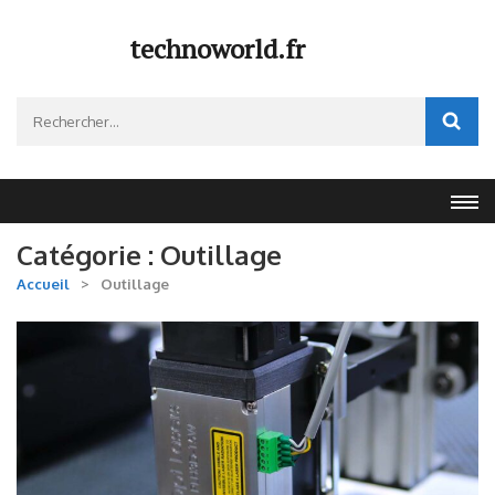
Aller
au
technoworld.fr
contenu
(Pressez
Rechercher :
Entrée)
Catégorie :
Outillage
Accueil
>
Outillage