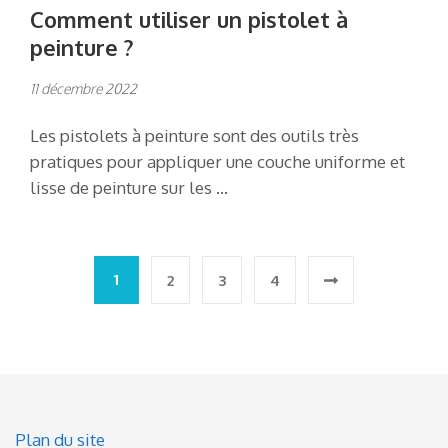
Comment utiliser un pistolet à
peinture ?
11 décembre 2022
Les pistolets à peinture sont des outils très
pratiques pour appliquer une couche uniforme et
lisse de peinture sur les …
Pagination
1
2
3
4
des
publications
Plan du site