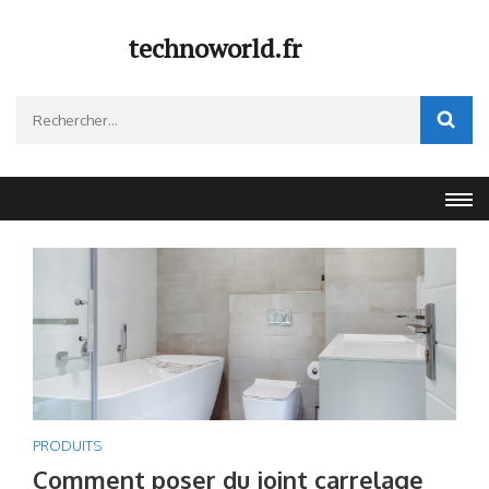
Aller
au
technoworld.fr
contenu
(Pressez
Rechercher :
Entrée)
PRODUITS
Comment poser du joint carrelage