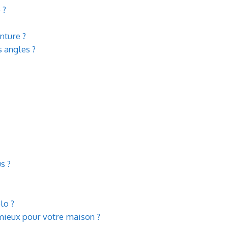
 ?
nture ?
 angles ?
s ?
lo ?
 mieux pour votre maison ?